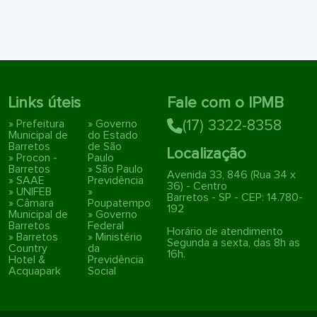
Links úteis
Fale com o IPMB
» Prefeitura
» Governo
(17) 3322-8358
Municipal de
do Estado
Barretos
de São
Localização
» Procon -
Paulo
Barretos
» São Paulo
Avenida 33, 846 (Rua 34 x
» SAAE
Previdência
36) - Centro
» UNIFEB
»
Barretos - SP - CEP: 14.780-
» Câmara
Poupatempo
192
Municipal de
» Governo
Barretos
Federal
Horário de atendimento
» Barretos
» Ministério
Segunda a sexta, das 8h as
Country
da
16h.
Hotel &
Previdência
Acquapark
Social