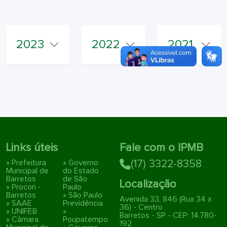
2023
2022
2021
Links úteis
Fale com o IPMB
» Prefeitura
» Governo
(17) 3322-8358
Municipal de
do Estado
Barretos
de São
Localização
» Procon -
Paulo
Barretos
» São Paulo
Avenida 33, 846 (Rua 34 x
» SAAE
Previdência
36) - Centro
» UNIFEB
»
Barretos - SP - CEP: 14.780-
» Câmara
Poupatempo
192